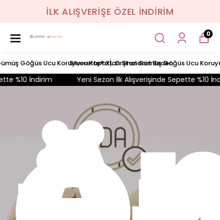
İLK ALIŞVERİŞE ÖZEL İNDİRİM
0
T
l Gümüş Göğüs Ucu Koruyucu Kapakları Standart Beden
Silverette® XL Orijinal Gümüş Göğüs Ucu Koruy
ndirim
Yeni Sezon İlk Alışverişinde Sepette %10 İndirim
A
AV
Öz