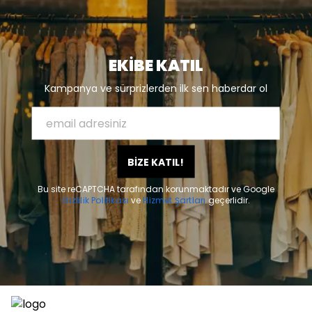
EKİBE KATIL
Kampanya ve sürprizlerden ilk sen haberdar ol
BİZE KATIL!
Bu site reCAPTCHA tarafından korunmaktadır ve Google
Gizlilik Politikası
ve
Hizmet Şartları
geçerlidir.