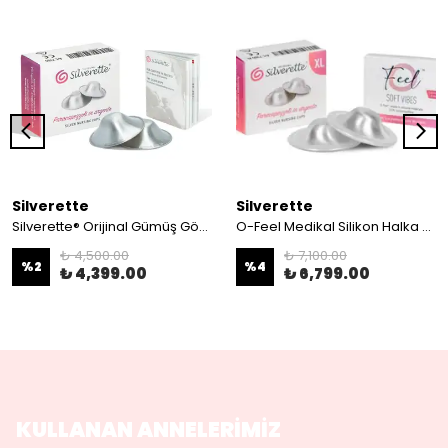
Silverette
Silverette
Silverette® Orijinal Gümüş Göğüs Ucu Koruyucu Kapakları Standart Beden
O-Feel Medikal Silikon Halka + Silverette® Medium(XL)Gümüş Göğüs Ucu Koruma Kapakları
₺ 4,500.00
₺ 7,100.00
%
2
%
4
₺ 4,399.00
₺ 6,799.00
KULLANAN ANNELERİMİZ