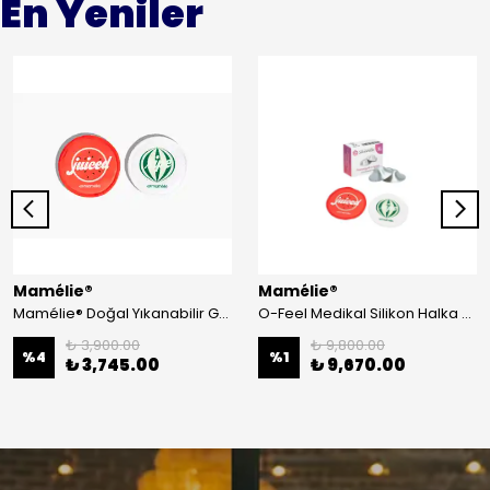
En Yeniler
Mamélie®
Mamélie®
Mamélie® Doğal Yıkanabilir Gece Parlayan Göğüs Pedi Bambu Doğal 8'li
O-Feel Medikal Silikon Halka + Silverette® Medium (XL)Gümüş Göğüs Ucu Koruma Kapakları+Mamélie® Doğal Yıkanabilir Göğüs Pedi Bambu Doğal 8'li
₺ 3,900.00
₺ 9,800.00
%
4
%
1
₺ 3,745.00
₺ 9,670.00