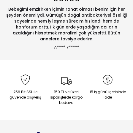
Bebeğimi emzirirken içimin rahat olması benim için her
şeyden önemliydi. Gümüşün doğal antibakteriyel özelliği
sayesinde hem iyileşme sürecim hızlandı hem de
konforum arttı. İlk günlerde yaşadığım acıların
azaldığını hissetmek moralimi çok yükseltti. Bütün
annelere tavsiye ederim.
A**** Y*****
256 Bit SSL ile
150 TL ve üzeri
15 iş günü içerisinde
güvende alışveriş
siparişlerde kargo
iade
bedava