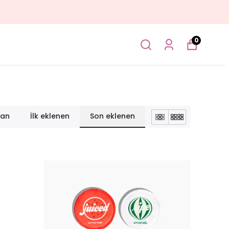
0
lan
İlk eklenen
Son eklenen