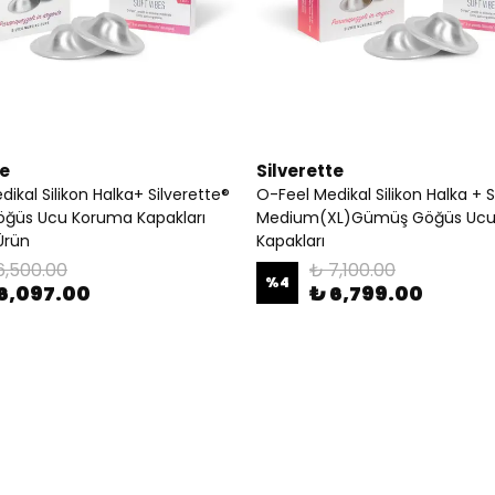
te
Silverette
ikal Silikon Halka+ Silverette®
O-Feel Medikal Silikon Halka + S
ğüs Ucu Koruma Kapakları
Medium(XL)Gümüş Göğüs Ucu
Ürün
Kapakları
6,500.00
₺ 7,100.00
%
4
6,097.00
₺ 6,799.00