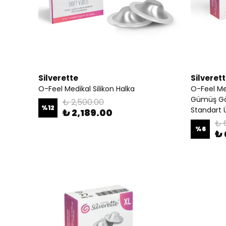
Silverette
Silveret
O-Feel Medikal Silikon Halka
O-Feel Med
Gümüş Gö
₺ 2,500.00
%
12
Standart 
₺ 2,189.00
₺ 
%
6
₺ 