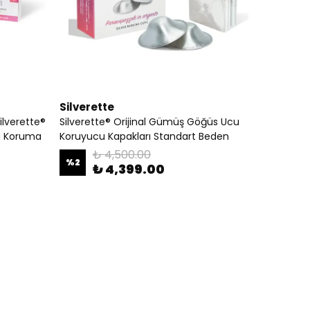
Silverette
ilverette®
Silverette® Orijinal Gümüş Göğüs Ucu
 Koruma
Koruyucu Kapakları Standart Beden
₺ 4,500.00
%
2
₺ 4,399.00