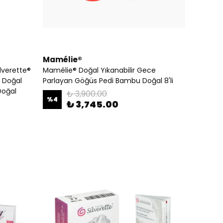
Mamélie®
ilverette®
Mamélie® Doğal Yıkanabilir Gece
 Doğal
Parlayan Göğüs Pedi Bambu Doğal 8'li
Doğal
₺ 3,900.00
%
4
₺ 3,745.00