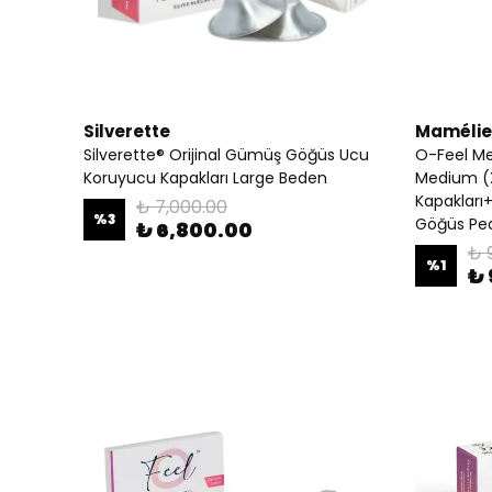
Silverette
Mamélie
Silverette® Orijinal Gümüş Göğüs Ucu
O-Feel Med
Koruyucu Kapakları Large Beden
Medium (
Kapakları
₺ 7,000.00
%
3
Göğüs Ped
₺ 6,800.00
₺ 
%
1
₺ 