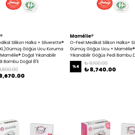
®
Mamélie®
ikal Silikon Halka + Silverette®
O-Feel Medikal Silikon Halka+ S
XL)Gümüş Göğüs Ucu Koruma
Gümüş Göğüs Ucu + Mamélie®
+Mamélie® Doğal Yıkanabilir
Yıkanabilir Göğüs Pedi Bambu 
i Bambu Doğal 8'li
₺ 9,100.00
%
4
₺ 8,740.00
9,800.00
9,670.00