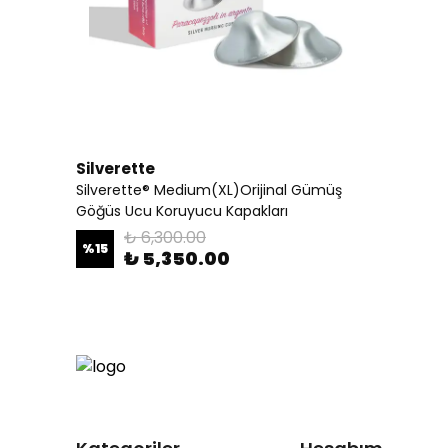
Silverette
Silverette® Medium(XL)Orijinal Gümüş
Göğüs Ucu Koruyucu Kapakları
₺ 6,300.00
%
15
₺ 5,350.00